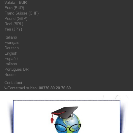
Valuta :
EUR
Euro (EUR)
Franc Suisse (CHF)
Pound (GBP)
Real (BRL)
Yen (JPY)
Italiano
Français
Deutsch
English
Español
Italiano
Português BR
Russe
Contattaci
Contattaci subito:
00336 80 20 76 60