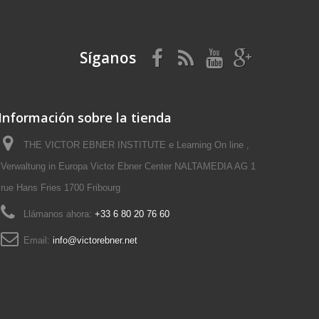
Síganos
Información sobre la tienda
THE VICTOR EBNER INSTITUTE e Learning On line ,
Verwaltung in Europa Victor Ebner Center NALTAMEDIA AG 1
rue Hans Fries 1700 Fribourg
Llámanos ahora:
+33 6 80 20 76 60
Email:
info@victorebner.net