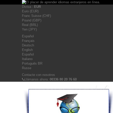
Divisa :
EUR
Euro (EUR)
Franc Suisse (CHF)
Pound (GBP)
Real (BRL)
Yen (JPY)
Español
Français
Deutsch
English
Español
Italiano
Português BR
Russe
Contacte con nosotros
Llámanos ahora:
00336 80 20 76 60