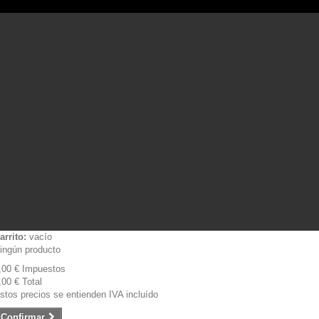
arrito:
vacío
ingún producto
,00 €
Impuestos
,00 €
Total
stos precios se entienden IVA incluído
Confirmar