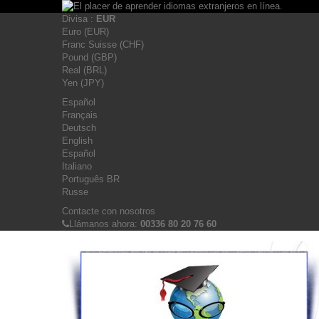
Divisa :
EUR
Euro (EUR)
Franc Suisse (CHF)
Pound (GBP)
Real (BRL)
Yen (JPY)
Español
Français
Deutsch
English
Español
Italiano
Português BR
Russe
Contacte con nosotros
Llámanos ahora:
00336 80 20 76 60