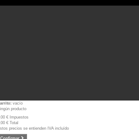
arrito:
vacío
ingún producto
,00 €
Impuestos
,00 €
Total
stos precios se entienden IVA incluído
Confirmar