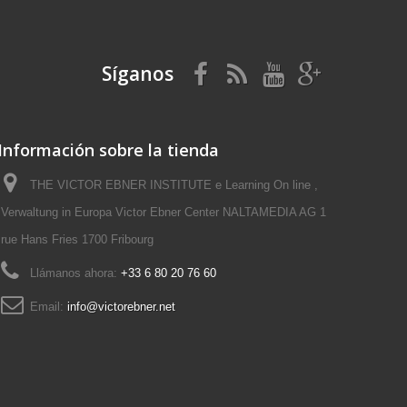
Síganos
Información sobre la tienda
THE VICTOR EBNER INSTITUTE e Learning On line ,
Verwaltung in Europa Victor Ebner Center NALTAMEDIA AG 1
rue Hans Fries 1700 Fribourg
Llámanos ahora:
+33 6 80 20 76 60
Email:
info@victorebner.net