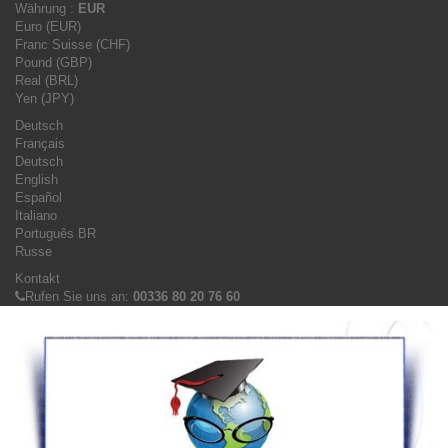
Währung :
EUR
Euro (EUR)
Franc Suisse (CHF)
Pound (GBP)
Real (BRL)
Yen (JPY)
Deutsch
Français
Deutsch
English
Español
Italiano
Português BR
Russe
Kontakt
Rufen Sie uns an:
00336 80 20 76 60