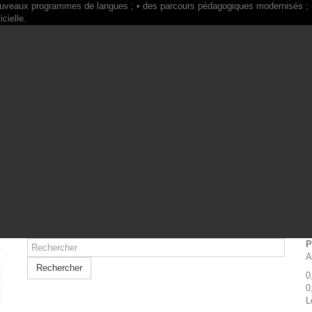
P
A
Rechercher
0
0
L