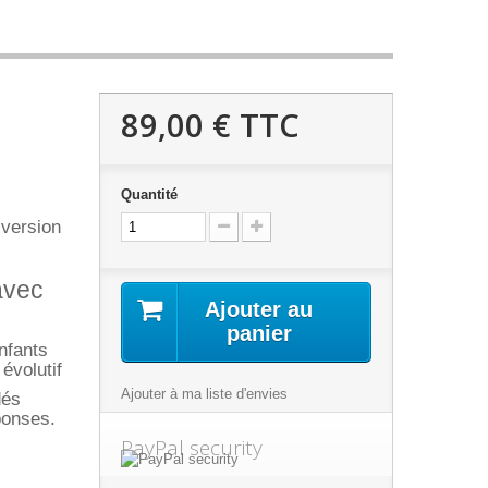
89,00 €
TTC
Quantité
 version
 avec
Ajouter au
e
panier
nfants
évolutif
Ajouter à ma liste d'envies
dés
ponses.
PayPal security