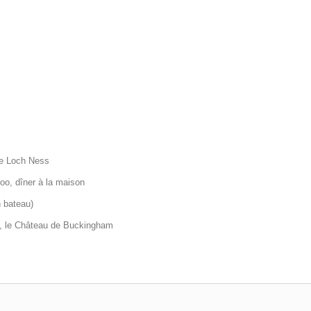
le Loch Ness
oo, dîner à la maison
n bateau)
es, le Château de Buckingham