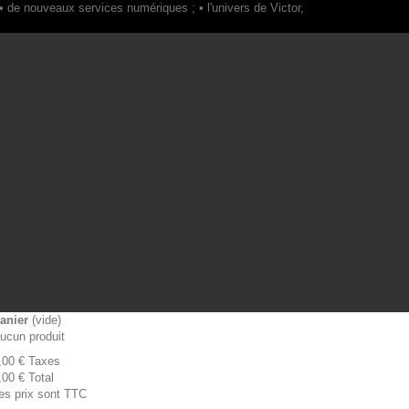
anier
(vide)
ucun produit
,00 €
Taxes
,00 €
Total
es prix sont TTC