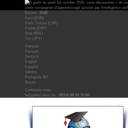
Devise :
EUR
Euro (EUR)
Franc Suisse (CHF)
Pound (GBP)
Real (BRL)
Yen (JPY)
Français
Français
Deutsch
English
Español
Italiano
Português BR
Russe
Contactez-nous
Appelez-nous au :
00336 80 20 76 60