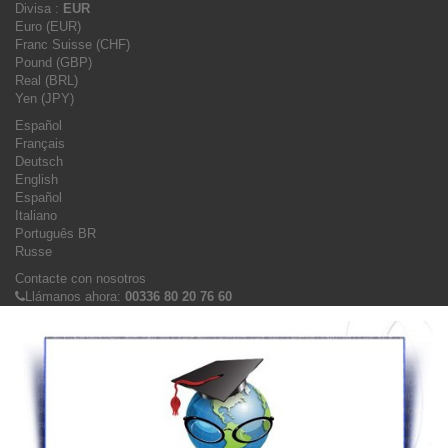
Divisa :
EUR
Euro (EUR)
Franc Suisse (CHF)
Pound (GBP)
Real (BRL)
Yen (JPY)
Español
Français
Deutsch
English
Español
Italiano
Português BR
Russe
Contacte con nosotros
Llámanos ahora:
00336 80 20 76 60