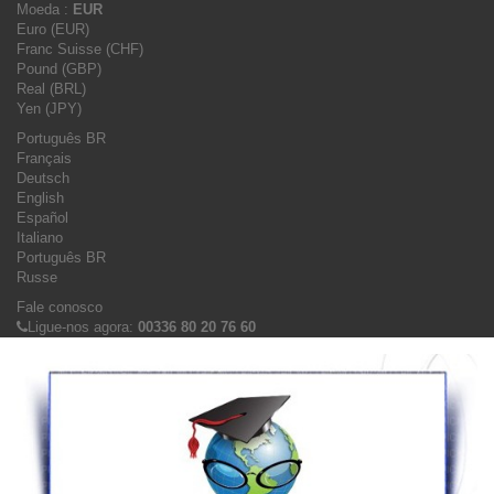
Moeda :
EUR
Euro (EUR)
Franc Suisse (CHF)
Pound (GBP)
Real (BRL)
Yen (JPY)
Português BR
Français
Deutsch
English
Español
Italiano
Português BR
Russe
Fale conosco
Ligue-nos agora:
00336 80 20 76 60