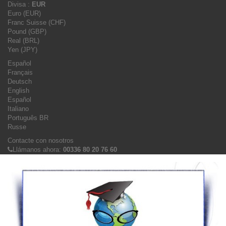
Divisa :
EUR
Euro (EUR)
Franc Suisse (CHF)
Pound (GBP)
Real (BRL)
Yen (JPY)
Español
Français
Deutsch
English
Español
Italiano
Português BR
Russe
Contacte con nosotros
Llámanos ahora:
00336 80 20 76 60