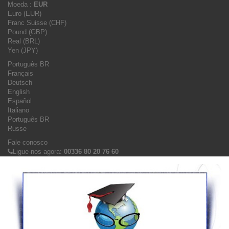
Moeda :
EUR
Euro (EUR)
Franc Suisse (CHF)
Pound (GBP)
Real (BRL)
Yen (JPY)
Português BR
Français
Deutsch
English
Español
Italiano
Português BR
Russe
Fale conosco
Ligue-nos agora:
00336 80 20 76 60