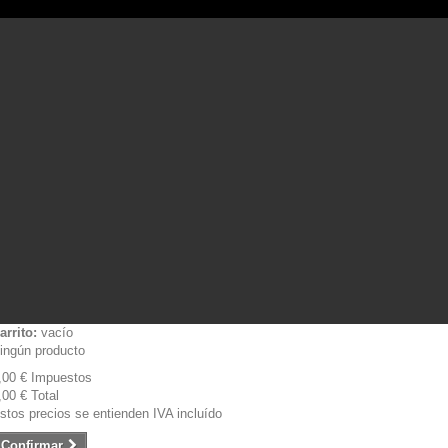
arrito:
vacío
ingún producto
,00 €
Impuestos
,00 €
Total
stos precios se entienden IVA incluído
Confirmar