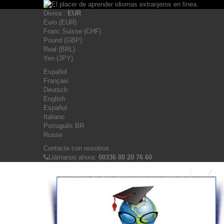
Divisa :
EUR
Euro (EUR)
Franc Suisse (CHF)
Pound (GBP)
Real (BRL)
Yen (JPY)
Español
Français
Deutsch
English
Español
Italiano
Português BR
Russe
Contacte con nosotros
Llámanos ahora:
00336 80 20 76 60