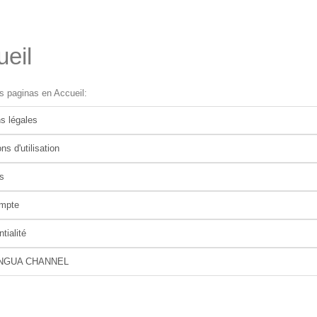
eil
as paginas en Accueil:
s légales
ns d'utilisation
s
mpte
tialité
INGUA CHANNEL