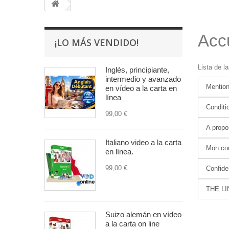
Accu
¡LO MÁS VENDIDO!
Lista de l
Inglés, principiante,
intermedio y avanzado
Mention
en vídeo a la carta en
línea
Conditio
99,00 €
A propo
Italiano video a la carta
Mon co
en línea.
99,00 €
Confiden
THE L
Suizo alemán en vídeo
a la carta on line