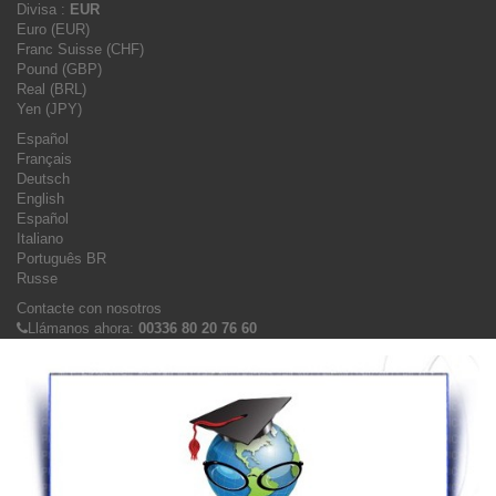
Divisa :
EUR
Euro (EUR)
Franc Suisse (CHF)
Pound (GBP)
Real (BRL)
Yen (JPY)
Español
Français
Deutsch
English
Español
Italiano
Português BR
Russe
Contacte con nosotros
Llámanos ahora:
00336 80 20 76 60