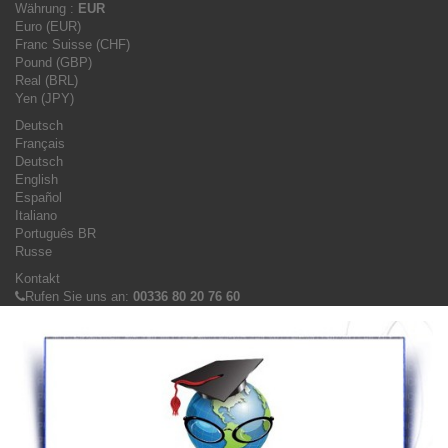
Währung :
EUR
Euro (EUR)
Franc Suisse (CHF)
Pound (GBP)
Real (BRL)
Yen (JPY)
Deutsch
Français
Deutsch
English
Español
Italiano
Português BR
Russe
Kontakt
Rufen Sie uns an:
00336 80 20 76 60