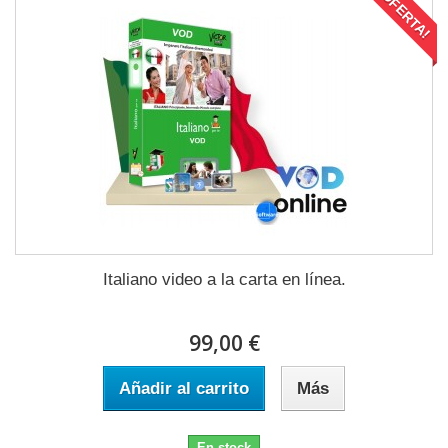
¡OFERTA!
Italiano video a la carta en línea.
99,00 €
Añadir al carrito
Más
En stock