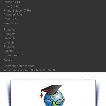
Divisa :
EUR
Euro (EUR)
Franc Suisse (CHF)
Pound (GBP)
Real (BRL)
Yen (JPY)
Español
Français
Deutsch
English
Español
Italiano
Português BR
Russe
Contacte con nosotros
Llámanos ahora:
00336 80 20 76 60