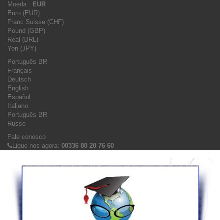
Moeda :
EUR
Euro (EUR)
Franc Suisse (CHF)
Pound (GBP)
Real (BRL)
Yen (JPY)
Português BR
Français
Deutsch
English
Español
Italiano
Português BR
Russe
Fale conosco
Ligue-nos agora:
00336 80 20 76 60