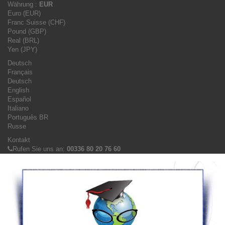
Währung :
EUR
Euro (EUR)
Franc Suisse (CHF)
Pound (GBP)
Real (BRL)
Yen (JPY)
Deutsch
Français
Deutsch
English
Español
Italiano
Português BR
Russe
Kontakt
Rufen Sie uns an:
00336 80 20 76 60