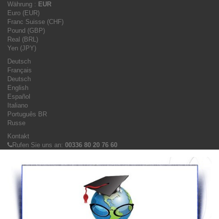
Währung :
EUR
Euro (EUR)
Franc Suisse (CHF)
Pound (GBP)
Real (BRL)
Yen (JPY)
Deutsch
Français
Deutsch
English
Español
Italiano
Português BR
Russe
Kontakt
Rufen Sie uns an:
00336 80 20 76 60