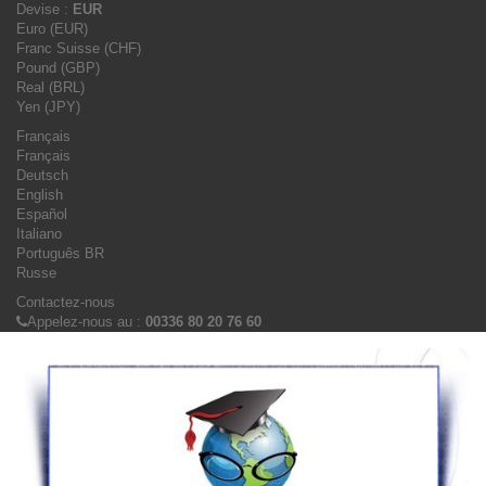
Devise :
EUR
Euro (EUR)
Franc Suisse (CHF)
Pound (GBP)
Real (BRL)
Yen (JPY)
Français
Français
Deutsch
English
Español
Italiano
Português BR
Russe
Contactez-nous
Appelez-nous au :
00336 80 20 76 60